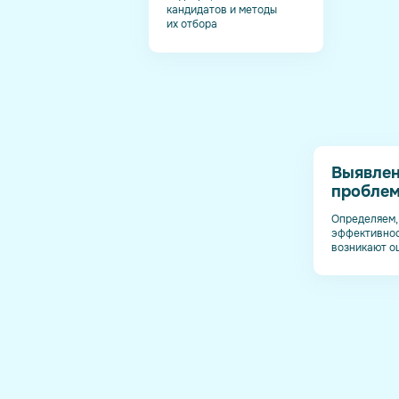
кандидатов и методы
их отбора
Выявле
проблем
Определяем, 
эффективнос
возникают о