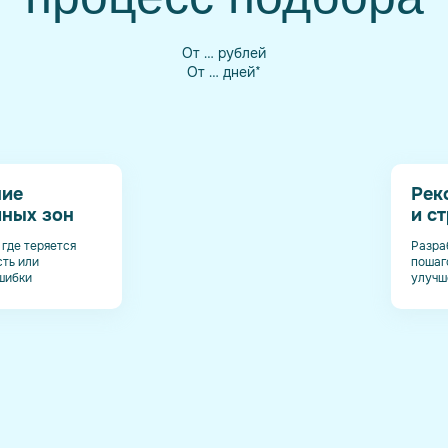
От … рублей
От … дней*
ние
Рек
ных зон
и с
где теряется
Разра
ть или
пошаг
шибки
улучш