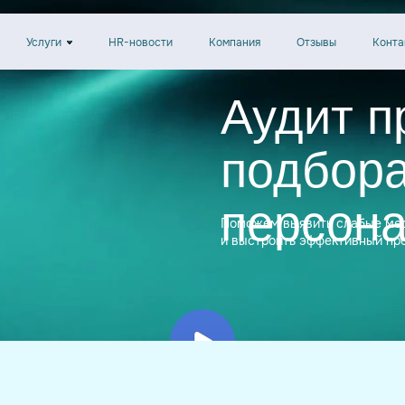
Услуги
HR-новости
Компания
Отзывы
Конта
Аудит п
подбор
персон
Поможем выявить слабые ме
и выстроить эффективный пр