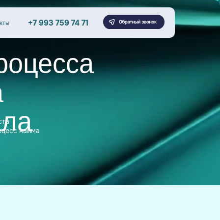
+7 993 759 74 71
кты
роцесса
а
ала
ста
оцесс найма