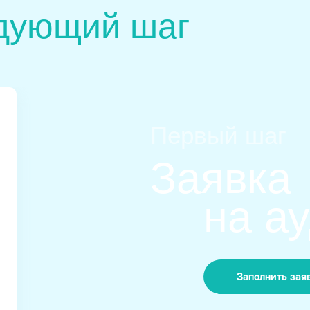
дующий шаг
Первый шаг
Заявка
на а
Заполнить зая