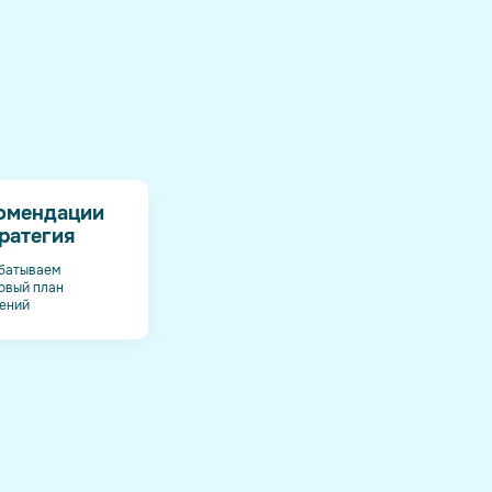
омендации
тратегия
батываем
овый план
ений