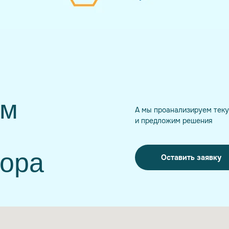
ам
А мы проанализируем тек
и предложим решения
бора
Оставить заявку